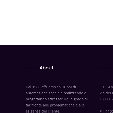
About
Dal 1988 offriamo soluzioni di
F.T. FAM
automazione speciale realizzando e
Via dei
progettando attrezzature in grado di
10080 S
far fronte alle problematiche e alle
esigenze del cliente.
P.I. 11