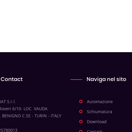
Contact
Naviga nel sito
AT S.r.l.
Automazione
 Roveri 6/10- LOC. VAUDA
Schiumatura
. BENIGNO C.SE - TURIN - ITALY
Download
025780013
Contatti